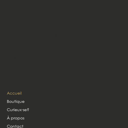
Nous trouver
Grand-Rue 1
CH-1302 Vufflens-la-Ville
Nous contacter
info@mavacheadorer.ch
Menu
Accueil
Boutique
Curieux∙se?
À propos
Contact