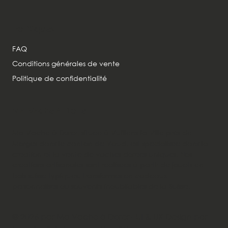
Politiques
FAQ
Conditions générales de vente
Politique de confidentialité
Ma Vache à Dorer
Ma Vache à Dorer, située à Vufflens-la-Ville près de
Morges dans le canton de Vaud, est spécialisée dans la
création et la vente de vaches dorées uniques. Nos
créations artisanales sont réalisées à partir de jouets en
bois suisse typiques, transformés en cadeaux
personnalisés ou souvenirs inoubliables de la Suisse.
© 2026 par Ma Vache à Dorer - UI & UX Design par